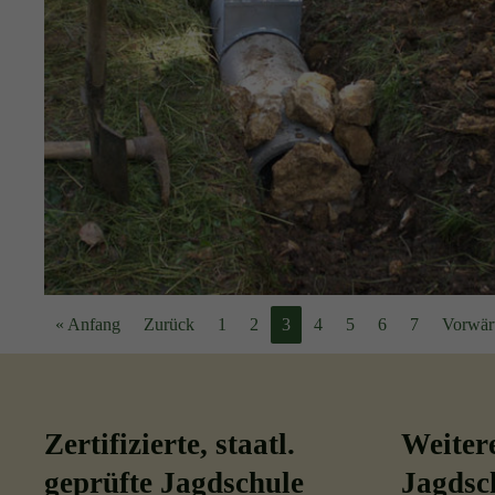
« Anfang
Zurück
1
2
3
4
5
6
7
Vorwär
Zertifizierte, staatl.
Weiter
geprüfte Jagdschule
Jagdsc