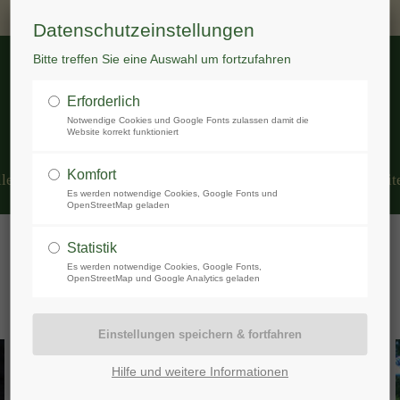
Datenschutzeinstellungen
Bitte treffen Sie eine Auswahl um fortzufahren
Erforderlich
Notwendige Cookies und Google Fonts zulassen damit die
Website korrekt funktioniert
Komfort
les
Jagdkurse + Prüfung
Onlinekurs
Anmeldung
Weit
Es werden notwendige Cookies, Google Fonts und
OpenStreetMap geladen
Kurs Fallenlehrgang
Statistik
Es werden notwendige Cookies, Google Fonts,
OpenStreetMap und Google Analytics geladen
Hilfe und weitere Informationen