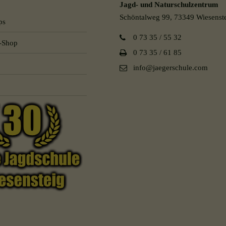
Jagd- und Naturschulzentrum
Schöntalweg 99, 73349 Wiesenst
ps
0 73 35 / 55 32
l-Shop
0 73 35 / 61 85
info@jaegerschule.com