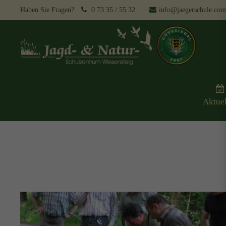
Haben Sie Fragen?
0 73 35 / 55 32
info@jaegerschule.com
Top Aktuell
30 Jahre Jagdschule Wiesensteig
Jetzt für das Jubiläumsjahr 2024
anmelden
Aktuel