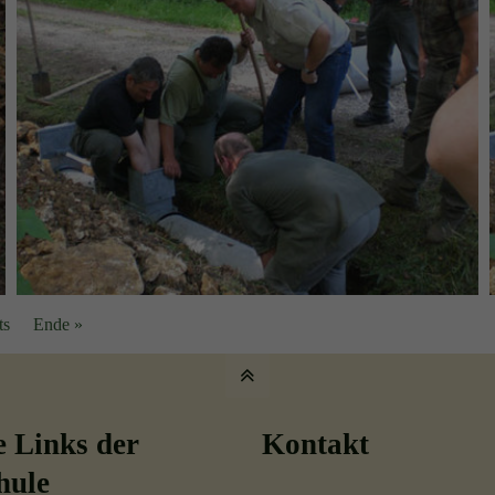
ts
Ende »
e Links der
Kontakt
hule